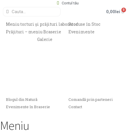
Contul tău
0
0,00
lei
Meniu torturi și prăjituri laborator
Produse în Stoc
Prăjituri – meniu Braserie
Evenimente
Galerie
Blogul din Natură
Comandă prin parteneri
Evenimente în Braserie
Contact
Meniu