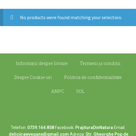
No products were found matching your selection.
Informații despre livrare
Termeni şi condiţii
Despre Cookie-uri
Politica de confidentialitate
ANPC
SOL
Telefon:
0739.164.858
Facebook:
PrajituraDinNatura
Email:
deliciirawvegane@gmail.com
Adresa:
Str. Gheorghe Pop de