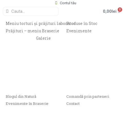
Contul tău
0
0,00
lei
Meniu torturi și prăjituri laborator
Produse în Stoc
Prăjituri – meniu Braserie
Evenimente
Galerie
Blogul din Natură
Comandă prin parteneri
Evenimente în Braserie
Contact