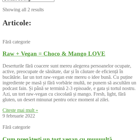
Showing all 2 results
Articole:
Fără categorie
Raw + Vegan = Choco & Mango LOVE
Deserturile fără coacere sunt mereu alegerea persoanelor ocupate,
active, preocupate de sănătate, dar și în căutare de eficiență în
bucătărie. Iar un tort raw-vegan este mereu o idee bună. Cu puține
ingrediente pe masă și fără vorbărie multă, ne punem să ascultăm un
podcast fain. Și până se termină 2-3 episoade, e gata și tortul nostru.
Azi, un tort raw-vegan cu ciocolată și mango. Fresh, light, fără
gluten, un desert minunat pentru orice moment al zilei.
Citeste mai mult »
9 februarie 2022
Fără categorie
Cum pregătești un tort vegan cu muuuultă