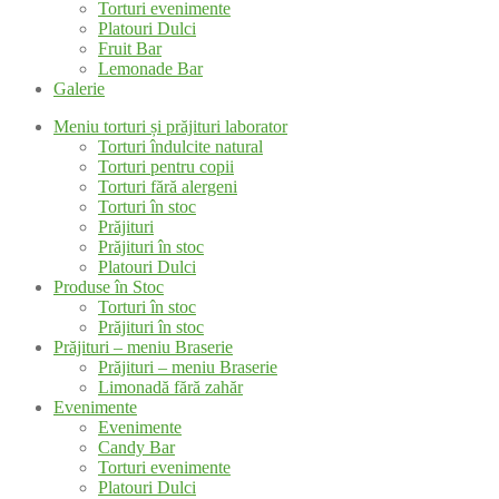
Torturi evenimente
Platouri Dulci
Fruit Bar
Lemonade Bar
Galerie
Meniu torturi și prăjituri laborator
Torturi îndulcite natural
Torturi pentru copii
Torturi fără alergeni
Torturi în stoc
Prăjituri
Prăjituri în stoc
Platouri Dulci
Produse în Stoc
Torturi în stoc
Prăjituri în stoc
Prăjituri – meniu Braserie
Prăjituri – meniu Braserie
Limonadă fără zahăr
Evenimente
Evenimente
Candy Bar
Torturi evenimente
Platouri Dulci