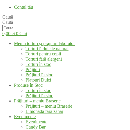
Contul tău
Caută
Caută
0,00
lei
0
Cart
Meniu torturi și prăjituri laborator
Torturi îndulcite natural
Torturi pentru copii
Torturi fără alergeni
Torturi în stoc
Prăjituri
Prăjituri în stoc
Platouri Dulci
Produse în Stoc
Torturi în stoc
Prăjituri în stoc
Prăjituri – meniu Braserie
Prăjituri – meniu Braserie
Limonadă fără zahăr
Evenimente
Evenimente
Candy Bar