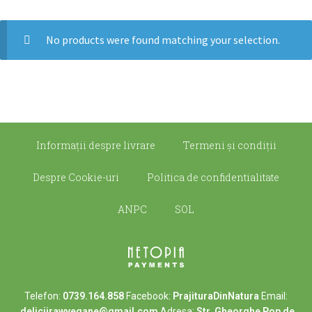
No products were found matching your selection.
Informații despre livrare
Termeni şi condiţii
Despre Cookie-uri
Politica de confidentialitate
ANPC
SOL
Telefon:
0739.164.858
Facebook:
PrajituraDinNatura
Email:
deliciirawvegane@gmail.com
Adresa:
Str. Gheorghe Pop de