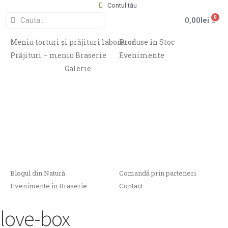
Contul tău
0
0,00
lei
Meniu torturi și prăjituri laborator
Produse în Stoc
Prăjituri – meniu Braserie
Evenimente
Galerie
Blogul din Natură
Comandă prin parteneri
Evenimente în Braserie
Contact
love-box