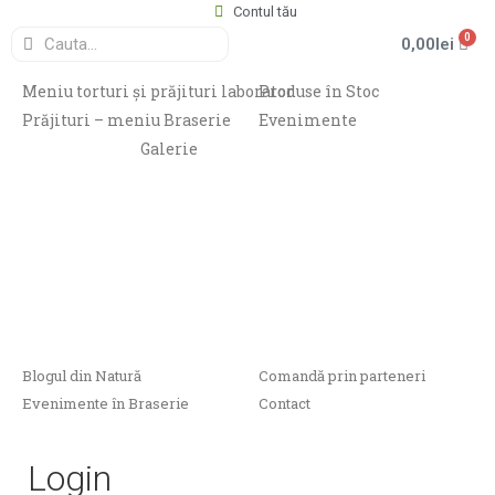
Contul tău
0
0,00
lei
Meniu torturi și prăjituri laborator
Produse în Stoc
Prăjituri – meniu Braserie
Evenimente
Galerie
Blogul din Natură
Comandă prin parteneri
Evenimente în Braserie
Contact
Login