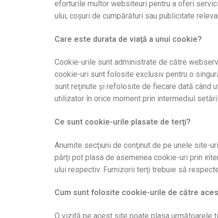
eforturile multor websiteuri pentru a oferi servici
ului, coşuri de cumpărături sau publicitate releva
Care este durata de viaţă a unui cookie?
Cookie-urile sunt administrate de către webserve
cookie-uri sunt folosite exclusiv pentru o singu
sunt reţinute şi refolosite de fiecare dată când u
utilizator în orice moment prin intermediul setări
Ce sunt cookie-urile plasate de terţi?
Anumite secţiuni de conţinut de pe unele site-uri 
părţi pot plasa de asemenea cookie-uri prin inte
ului respectiv. Furnizorii terţi trebuie să respect
Cum sunt folosite cookie-urile de către aces
O vizită pe acest site poate plasa următoarele ti