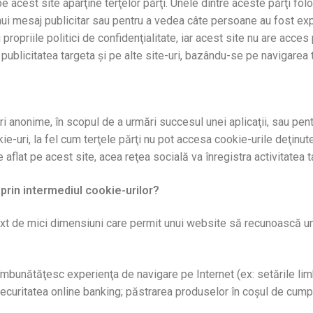
e acest site aparţine terţelor părţi. Unele dintre aceste părţi fo
ui mesaj publicitar sau pentru a vedea câte persoane au fost exp
opriile politici de confidenţialitate, iar acest site nu are acces 
ăta publicitatea targeta şi pe alte site-uri, bazându-se pe navigarea 
uri anonime, în scopul de a urmări succesul unei aplicaţii, sau pe
ie-uri, la fel cum terţele părţi nu pot accesa cookie-urile deţinut
 aflat pe acest site, acea reţea socială va înregistra activitatea t
 prin intermediul cookie-urilor?
r text de mici dimensiuni care permit unui website să recunoască
mbunătăţesc experienţa de navigare pe Internet (ex: setările limb
securitatea online banking; păstrarea produselor în coşul de cump