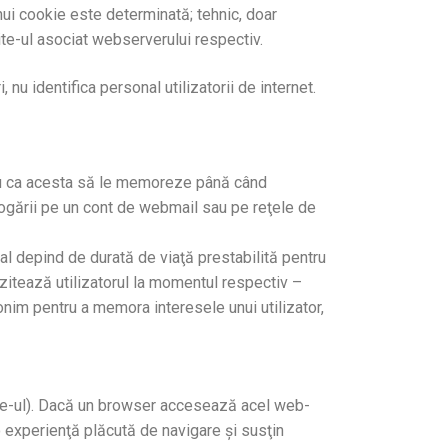
nui cookie este determinată; tehnic, doar
ite-ul asociat webserverului respectiv.
, nu identifica personal utilizatorii de internet.
tru ca acesta să le memoreze până când
logării pe un cont de webmail sau pe reţele de
l depind de durată de viaţă prestabilită pentru
izitează utilizatorul la momentul respectiv –
onim pentru a memora interesele unui utilizator,
ite-ul). Dacă un browser accesează acel web-
 o experienţă plăcută de navigare şi susţin