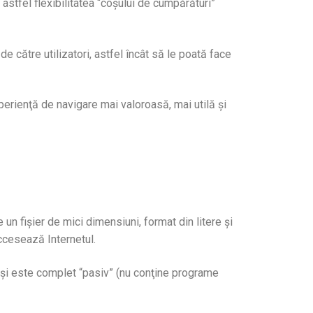
astfel flexibilitatea “coşului de cumpărături”
de către utilizatori, astfel încât să le poată face
xperienţă de navigare mai valoroasă, mai utilă şi
n fişier de mici dimensiuni, format din litere şi
ccesează Internetul.
) şi este complet “pasiv” (nu conţine programe