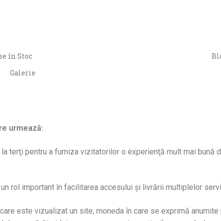
e în Stoc
Bl
Galerie
are urmează:
a terţi pentru a furniza vizitatorilor o experienţă mult mai bună d
 rol important în facilitarea accesului şi livrării multiplelor servic
are este vizualizat un site, moneda în care se exprimă anumite pr