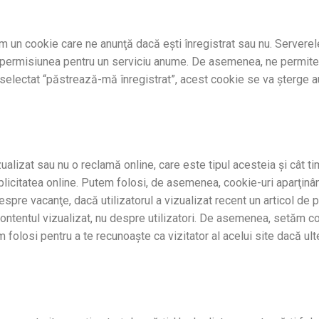
ăm un cookie care ne anunţă dacă ești înregistrat sau nu. Servere
 ai permisiunea pentru un serviciu anume. De asemenea, ne permit
 selectat “păstrează-mă înregistrat”, acest cookie se va şterge 
alizat sau nu o reclamă online, care este tipul acesteia şi cât tim
licitatea online. Putem folosi, de asemenea, cookie-uri aparţinân
espre vacanţe, dacă utilizatorul a vizualizat recent un articol de
ntentul vizualizat, nu despre utilizatori. De asemenea, setăm coo
 folosi pentru a te recunoaşte ca vizitator al acelui site dacă ulter