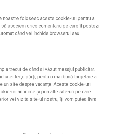
le noastre folosesc aceste cookie-uri pentru a
e să asociem orice comentariu pe care îl postezi
automat când vei închide browserul sau
p a trecut de când ai văzut mesajul publicitar.
d unei terţe părţi, pentu o mai bună targetare a
 pe un site despre vacanțe. Aceste cookie-uri
kie-uri anonime şi prin alte site-uri pe care
ior vei vizita site-ul nostru, îți vom putea livra