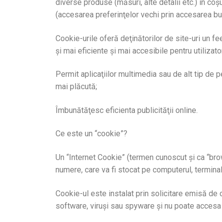
diverse produse (măsuri, alte detalii etc.) în co
(accesarea preferinţelor vechi prin accesarea buto
Cookie-urile oferă deţinătorilor de site-uri un fe
şi mai eficiente şi mai accesibile pentru utilizator
Permit aplicaţiilor multimedia sau de alt tip de p
mai plăcută;
Îmbunătăţesc eficienta publicităţii online.
Ce este un “cookie”?
Un “Internet Cookie” (termen cunoscut şi ca “brow
numere, care va fi stocat pe computerul, termina
Cookie-ul este instalat prin solicitare emisă de
software, viruşi sau spyware şi nu poate accesa in