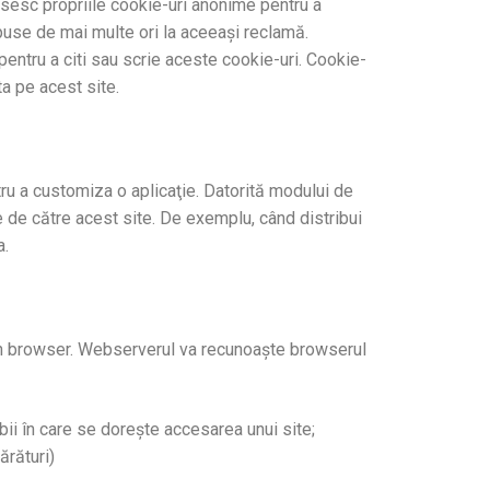
losesc propriile cookie-uri anonime pentru a
use de mai multe ori la aceeaşi reclamă.
pentru a citi sau scrie aceste cookie-uri. Cookie-
ta pe acest site.
ntru a customiza o aplicaţie. Datorită modului de
e de către acest site. De exemplu, când distribui
a.
 un browser. Webserverul va recunoaşte browserul
ii în care se doreşte accesarea unui site;
ărături)