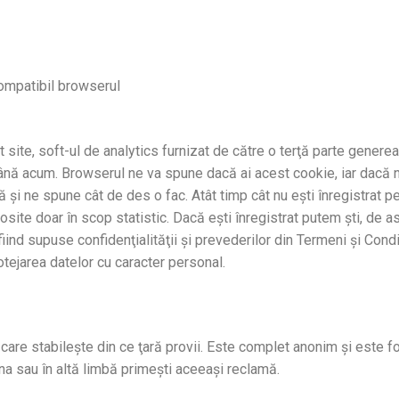
ompatibil browserul
 site, soft-ul de analytics furnizat de către o terţă parte generea
până acum. Browserul ne va spune dacă ai acest cookie, iar dacă 
ză şi ne spune cât de des o fac. Atât timp cât nu ești înregistrat p
losite doar în scop statistic. Dacă ești înregistrat putem şti, de a
ind supuse confidenţialităţii şi prevederilor din Termeni şi Condiţ
rotejarea datelor cu caracter personal.
care stabileşte din ce ţară provii. Este complet anonim şi este fol
na sau în altă limbă primești aceeaşi reclamă.