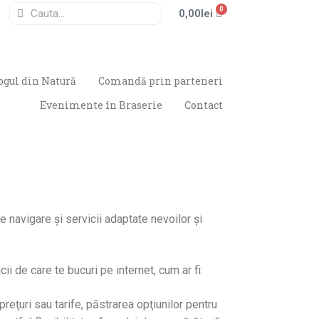
0
0,00
lei
ogul din Natură
Comandă prin parteneri
Evenimente în Braserie
Contact
e navigare şi servicii adaptate nevoilor şi
ii de care te bucuri pe internet, cum ar fi:
eţuri sau tarife, păstrarea opţiunilor pentru