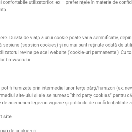
i confortabile utilizatorilor: ex – preferinţele în materie de confide
ntă.
re. Durata de viaţă a unui cookie poate varia semnificativ, depi
ră sesiune (session cookies) şi nu mai sunt reţinute odată de util
tilizatorul revine pe acel website (‘cookie-uri permanente‘). Cu to
lor browserului.
pot fi furnizate prin intermediul unor terţe părţi/furnizori (ex: 
rmediul site-ului şi ele se numesc “third party cookies” pentru că
e de asemenea legea în vigoare şi politicile de confidenţialitate al
t site
puri de cookie-uri: