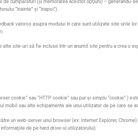
şul de cumpărături (şi memorarea acestor opţiuni) – generându-se 
nului “înainte” şi “înapoi”).
edback valoros asupra modului în care sunt utilizate site-urile lor 
i.
e alte site-uri să fie incluse într-un anumit site pentru a crea o e
ser cookie” sau “HTTP cookie” sau pur şi simplu “cookie” ) este u
lul mobil sau alte echipamente ale unui utilizator de pe care se a
 către un web-server unui browser (ex: Internet Explorer, Chrome
formaţiile de pe hard drive-ul utilizatorului).