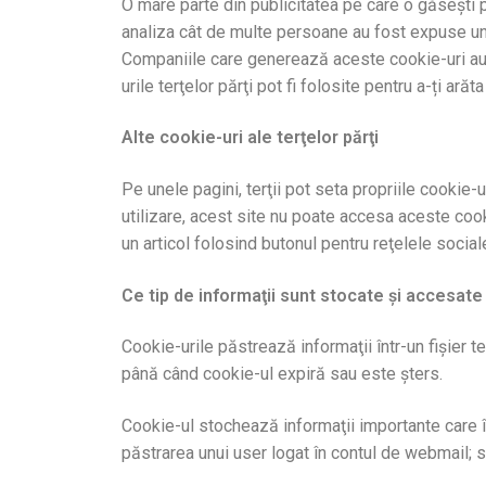
O mare parte din publicitatea pe care o găsești p
analiza cât de multe persoane au fost expuse un
Companiile care generează aceste cookie-uri au pr
urile terţelor părţi pot fi folosite pentru a-ți ar
Alte cookie-uri ale terţelor părţi
Pe unele pagini, terţii pot seta propriile cookie-
utilizare, acest site nu poate accesa aceste cook
un articol folosind butonul pentru reţelele sociale
Ce tip de informaţii sunt stocate şi accesate
Cookie-urile păstrează informaţii într-un fişie
până când cookie-ul expiră sau este şters.
Cookie-ul stochează informaţii importante care î
păstrarea unui user logat în contul de webmail; 