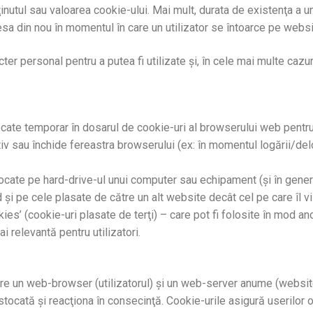
inutul sau valoarea cookie-ului. Mai mult, durata de existenţa a u
esa din nou în momentul în care un utilizator se întoarce pe webs
ter personal pentru a putea fi utilizate şi, în cele mai multe cazuri
ocate temporar în dosarul de cookie-uri al browserului web pen
tiv sau închide fereastra browserului (ex: în momentul logării/de
cate pe hard-drive-ul unui computer sau echipament (şi în genera
d şi pe cele plasate de către un alt website decât cel pe care îl v
es’ (cookie-uri plasate de terţi) – care pot fi folosite în mod an
ai relevantă pentru utilizatori.
între un web-browser (utilizatorul) şi un web-server anume (webs
 stocată şi reacţiona în consecinţă. Cookie-urile asigură userilor