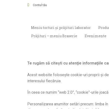
Contul tău
Meniu torturi și prăjituri laborator
Produs
Prăjituri – meniu Braserie
Evenimente
Te rugăm să citești cu atenţie informaţiile c
Acest website foloseşte cookie-uri proprii şi de l
interesului fiecăruia.
În ceea ce numim “web 2.0”, “cookie”-urile joacă un
Personalizarea anumitor setări precum: limba în c