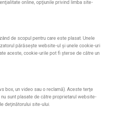
nţialitate online, opţiunile privind limba site-
nzând de scopul pentru care este plasat. Unele
izatorul părăsește website-ul şi unele cookie-uri
ate aceste, cookie-urile pot fi şterse de către un
news box, un video sau o reclamă). Aceste terţe
 nu sunt plasate de către proprietarul website-
e deţinătorului site-ului.