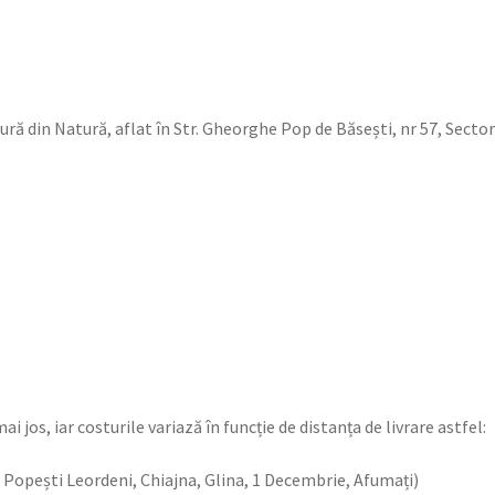
tură din Natură, aflat în Str. Gheorghe Pop de Băsești, nr 57, Sector
ai jos, iar costurile variază în funcție de distanța de livrare astfel:
, Popești Leordeni, Chiajna, Glina, 1 Decembrie, Afumați)