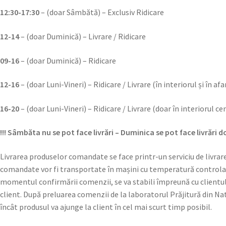
12:30-17:30
– (doar Sâmbătă) – Exclusiv Ridicare
12-14
– (doar Duminică) – Livrare / Ridicare
09-16
– (doar Duminică) – Ridicare
12-16
– (doar Luni-Vineri) – Ridicare / Livrare (în interiorul și în af
16-20
– (doar Luni-Vineri) – Ridicare / Livrare (doar în interiorul c
!!! Sâmbăta nu se pot face livrări – Duminica se pot face livrări do
Livrarea produselor comandate se face printr-un serviciu de livrar
comandate vor fi transportate în mașini cu temperatură controlată 
momentul confirmării comenzii, se va stabili împreună cu clientul un
client. După preluarea comenzii de la laboratorul Prăjitură din Natu
încât produsul va ajunge la client în cel mai scurt timp posibil.