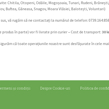
vite: Chitila, Otopeni, Odăile, Mogoșoaia, Tunari, Rudeni, Brănești
v, Buftea, Găneasa, Snagov, Moara Vlăsiei, Balotești, Voluntari)
i sus, vă rugăm să ne contactați la numărul de telefon: 0739.164.858
produs în parte) vor fi livrate prin curier
–
Cost de transport:
30 l
asigurăm că toate operațiunile noastre sunt desfășurate în cele mai 
ermeni şi condiţii
Despre Cookie-uri
Politica de confid