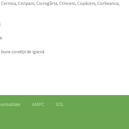
, Cernica, Ciolpani, Ciorogârla, Clinceni, Copăceni, Corbeanca,
.
ei
bune condiții de igienă.
entialitate
ANPC
SOL