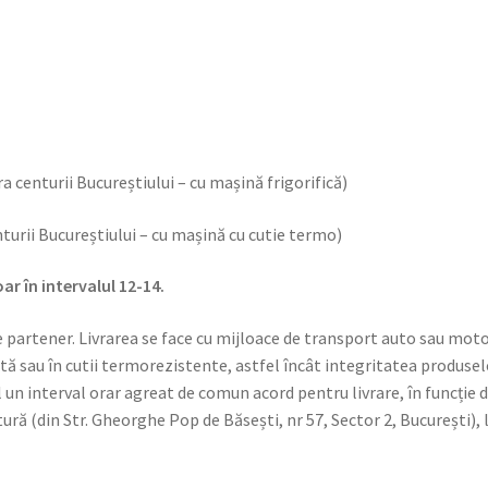
ara centurii Bucureștiului – cu mașină frigorifică)
enturii Bucureștiului – cu mașină cu cutie termo)
ar în intervalul 12-14.
e partener. Livrarea se face cu mijloace de transport auto sau mot
sau în cutii termorezistente, astfel încât integritatea produselor 
 interval orar agreat de comun acord pentru livrare, în funcție de t
ră (din Str. Gheorghe Pop de Băsești, nr 57, Sector 2, București), li