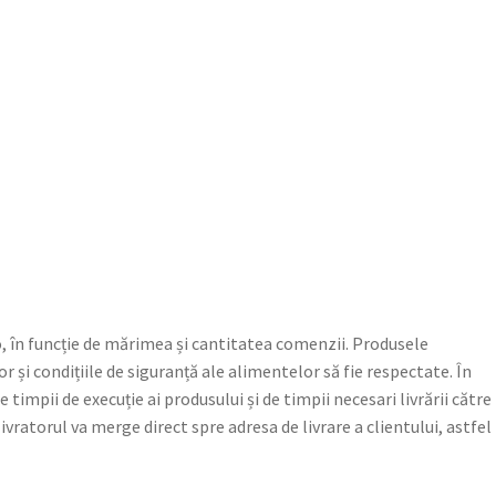
o, în funcție de mărimea și cantitatea comenzii. Produsele
și condițiile de siguranță ale alimentelor să fie respectate. În
impii de execuție ai produsului și de timpii necesari livrării către
vratorul va merge direct spre adresa de livrare a clientului, astfel