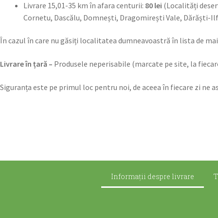
Livrare 15,01-35 km în afara centurii:
80 lei
(Localități deser
Cornetu, Dascălu, Domnești, Dragomirești Vale, Dărăști-Ilfo
În cazul în care nu găsiți localitatea dumneavoastră în lista de ma
Livrare în țară –
Produsele neperisabile (marcate pe site, la fiecare 
Siguranța este pe primul loc pentru noi, de aceea în fiecare zi ne 
Informații despre livrare
T