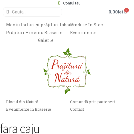
Contul tău
0
0,00
lei
Meniu torturi și prăjituri laborator
Produse în Stoc
Prăjituri – meniu Braserie
Evenimente
Galerie
Blogul din Natură
Comandă prin parteneri
Evenimente în Braserie
Contact
fara caju