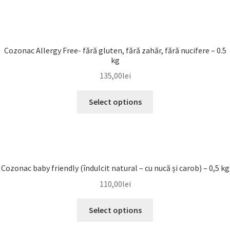
Cozonac Allergy Free- fără gluten, fără zahăr, fără nucifere – 0.5
kg
135,00
lei
Select options
Cozonac baby friendly (îndulcit natural – cu nucă și carob) – 0,5 kg
110,00
lei
Select options