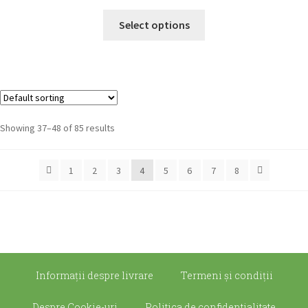
Select options
Showing 37–48 of 85 results
1
2
3
4
5
6
7
8
Informații despre livrare
Termeni şi condiţii
Despre Cookie-uri
Politica de confidentialitate