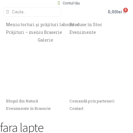
Contul tău
0
0,00
lei
Meniu torturi și prăjituri laborator
Produse în Stoc
Prăjituri – meniu Braserie
Evenimente
Galerie
Blogul din Natură
Comandă prin parteneri
Evenimente în Braserie
Contact
fara lapte