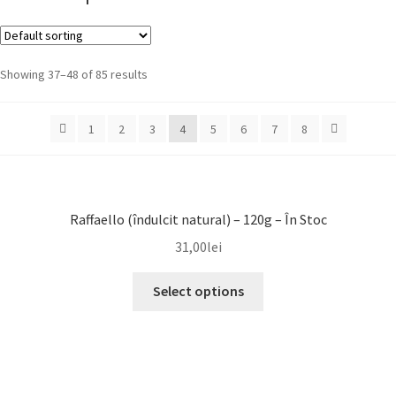
Showing 37–48 of 85 results
1
2
3
4
5
6
7
8
Raffaello (îndulcit natural) – 120g – În Stoc
31,00
lei
Select options