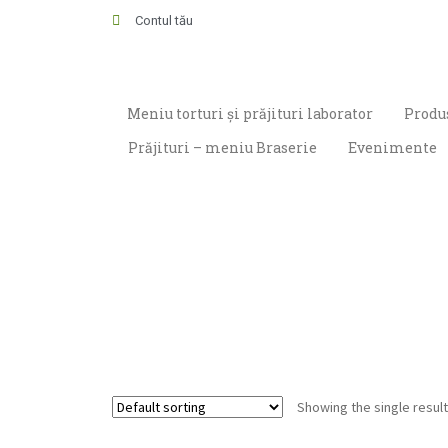
Contul tău
Meniu torturi și prăjituri laborator
Produs
Prăjituri – meniu Braserie
Evenimente
Showing the single result