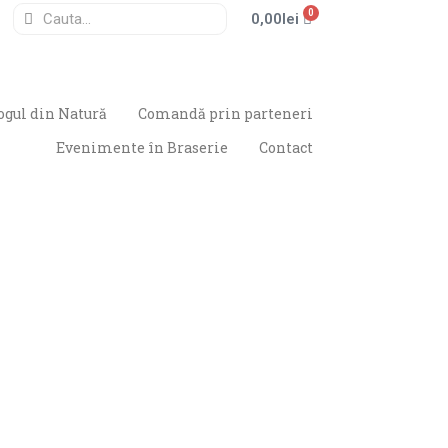
0
0,00
lei
ogul din Natură
Comandă prin parteneri
Evenimente în Braserie
Contact