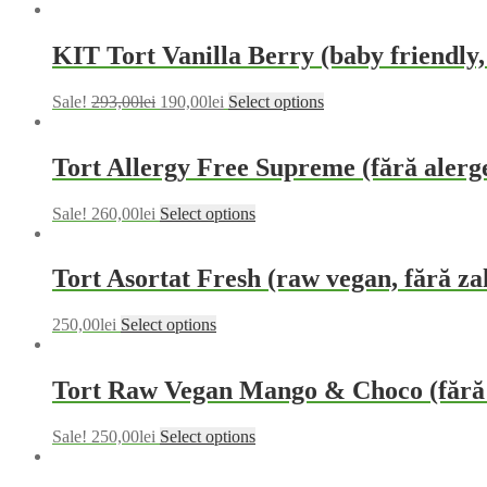
KIT Tort Vanilla Berry (baby friendly,
Sale!
293,00
lei
190,00
lei
Select options
Tort Allergy Free Supreme (fără alergen
Sale!
260,00
lei
Select options
Tort Asortat Fresh (raw vegan, fără zah
250,00
lei
Select options
Tort Raw Vegan Mango & Choco (fără g
Sale!
250,00
lei
Select options