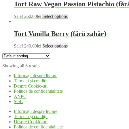
Tort Raw Vegan Passion Pistachio (fără
Sale!
260,00
lei
Select options
Tort Vanilla Berry (fără zahăr)
Sale!
240,00
lei
Select options
Showing all 6 results
Informații despre livrare
Termeni şi condiţii
Despre Cookie-uri
Politica de confidentialitate
ANPC
SOL
Informații despre livrare
Termeni şi condiţii
Despre Cookie-uri
Politica de confidentialitate