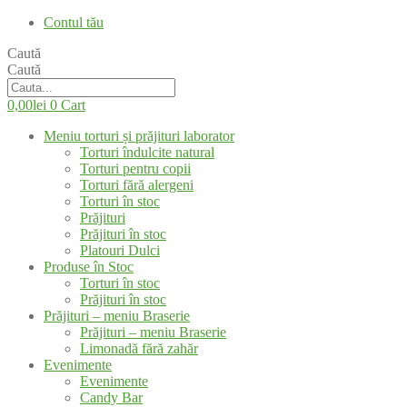
Contul tău
Caută
Caută
0,00
lei
0
Cart
Meniu torturi și prăjituri laborator
Torturi îndulcite natural
Torturi pentru copii
Torturi fără alergeni
Torturi în stoc
Prăjituri
Prăjituri în stoc
Platouri Dulci
Produse în Stoc
Torturi în stoc
Prăjituri în stoc
Prăjituri – meniu Braserie
Prăjituri – meniu Braserie
Limonadă fără zahăr
Evenimente
Evenimente
Candy Bar