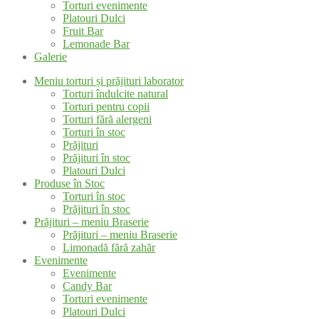
Torturi evenimente
Platouri Dulci
Fruit Bar
Lemonade Bar
Galerie
Meniu torturi și prăjituri laborator
Torturi îndulcite natural
Torturi pentru copii
Torturi fără alergeni
Torturi în stoc
Prăjituri
Prăjituri în stoc
Platouri Dulci
Produse în Stoc
Torturi în stoc
Prăjituri în stoc
Prăjituri – meniu Braserie
Prăjituri – meniu Braserie
Limonadă fără zahăr
Evenimente
Evenimente
Candy Bar
Torturi evenimente
Platouri Dulci