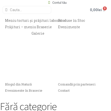
Contul tău
0
0,00
lei
Meniu torturi și prăjituri laborator
Produse în Stoc
Prăjituri – meniu Braserie
Evenimente
Galerie
Blogul din Natură
Comandă prin parteneri
Evenimente în Braserie
Contact
Fără categorie