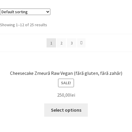
Showing 1–12 of 25 results
1
2
3
Cheesecake Zmeură Raw Vegan (fără gluten, fără zahăr)
SALE!
250,00
lei
Select options