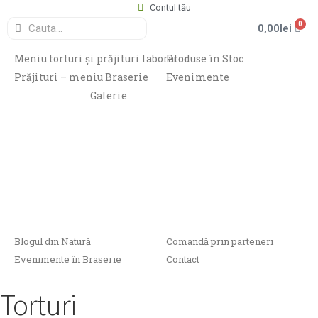
Contul tău
0
0,00
lei
Meniu torturi și prăjituri laborator
Produse în Stoc
Prăjituri – meniu Braserie
Evenimente
Galerie
Blogul din Natură
Comandă prin parteneri
Evenimente în Braserie
Contact
Torturi