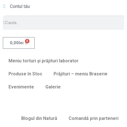
Contul tău
0
0,00
lei
Meniu torturi și prăjituri laborator
Produse în Stoc
Prăjituri – meniu Braserie
Evenimente
Galerie
Blogul din Natură
Comandă prin parteneri