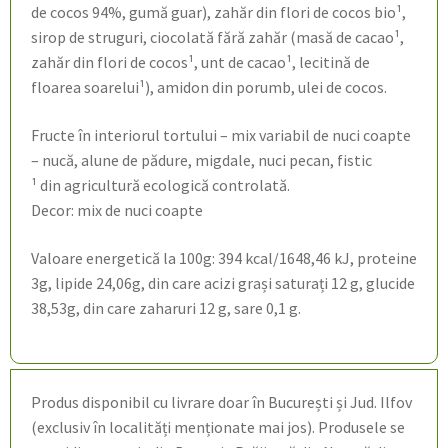
de cocos 94%, gumă guar), zahăr din flori de cocos bio¹,
sirop de struguri, ciocolată fără zahăr (masă de cacao¹,
zahăr din flori de cocos¹, unt de cacao¹, lecitină de
floarea soarelui¹), amidon din porumb, ulei de cocos.
Fructe în interiorul tortului – mix variabil de nuci coapte
– nucă, alune de pădure, migdale, nuci pecan, fistic
¹ din agricultură ecologică controlată.
Decor: mix de nuci coapte
Valoare energetică la 100g: 394 kcal/1648,46 kJ, proteine
3g, lipide 24,06g, din care acizi grași saturați 12 g, glucide
38,53g, din care zaharuri 12 g, sare 0,1 g.
Produs disponibil cu livrare doar în București și Jud. Ilfov
(exclusiv în localități menționate mai jos). Produsele se