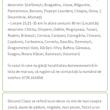
deservite: Ștefănești, Bragadiru, Jilava, Măgurele,
Pantelimon, Berceni, Popești Leordeni, Chiajna, Glina, 1
Decembrie, Afumați)
– Livrare 15,01-35 km în afara centurii: 80 lei (Localități
deservite: Chitila, Otopeni, Odăile, Mogoșoaia, Tunari,
Rudeni, Brănești, Cernica, Ciolpani, Ciorogârla, Clinceni,
Copăceni, Corbeanca, Cornetu, Dascălu, Domnești,
Dragomirești Vale, Dărăști-Ilfov, Buftea, Găneasa,
Snagov, Moara Vlăsiei, Balotești, Voluntari)
În cazul în care nu găsiți localitatea dumneavoastră în
lista de mai sus, vă rugăm să ne contactați la numărul de
telefon: 0739.164.858.
Decorul Clasic se referă la un decor cu mix de nuci coapte
(nucă, alune de pădure, migdale, nuci pecan, fistic) și un