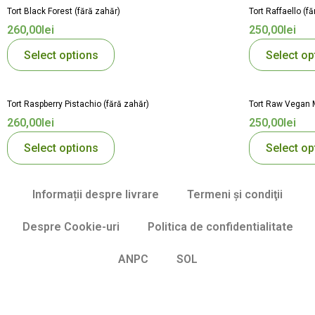
Tort Black Forest (fără zahăr)
Tort Raffaello (
260,00
lei
250,00
lei
Select options
Select op
Tort Raspberry Pistachio (fără zahăr)
Tort Raw Vegan M
260,00
lei
250,00
lei
Select options
Select op
Informații despre livrare
Termeni şi condiţii
Despre Cookie-uri
Politica de confidentialitate
ANPC
SOL