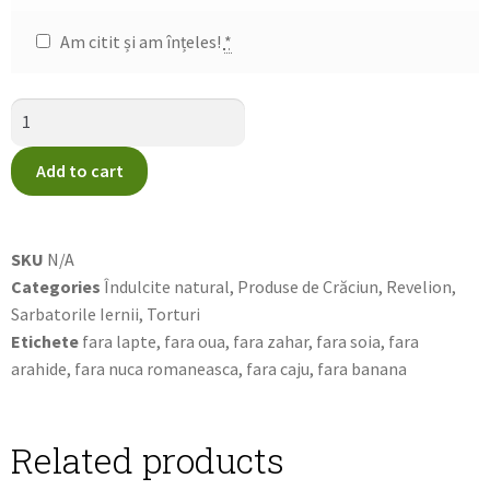
Am citit și am înțeles!
*
Add to cart
SKU
N/A
Categories
Îndulcite natural
,
Produse de Crăciun
,
Revelion
,
Sarbatorile Iernii
,
Torturi
Etichete
fara lapte
,
fara oua
,
fara zahar
,
fara soia
,
fara
arahide
,
fara nuca romaneasca
,
fara caju
,
fara banana
Related products