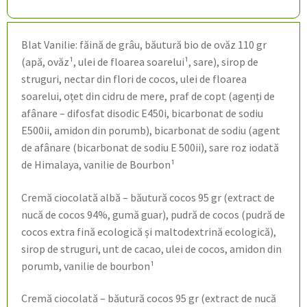
Blat Vanilie: făină de grâu, băutură bio de ovăz 110 gr
(apă, ovăz¹, ulei de floarea soarelui¹, sare), sirop de
struguri, nectar din flori de cocos, ulei de floarea
soarelui, oțet din cidru de mere, praf de copt (agenți de
afânare – difosfat disodic E450i, bicarbonat de sodiu
E500ii, amidon din porumb), bicarbonat de sodiu (agent
de afânare (bicarbonat de sodiu E 500ii), sare roz iodată
de Himalaya, vanilie de Bourbon¹
Cremă ciocolată albă – băutură cocos 95 gr (extract de
nucă de cocos 94%, gumă guar), pudră de cocos (pudră de
cocos extra fină ecologică și maltodextrină ecologică),
sirop de struguri, unt de cacao, ulei de cocos, amidon din
porumb, vanilie de bourbon¹
Cremă ciocolată – băutură cocos 95 gr (extract de nucă