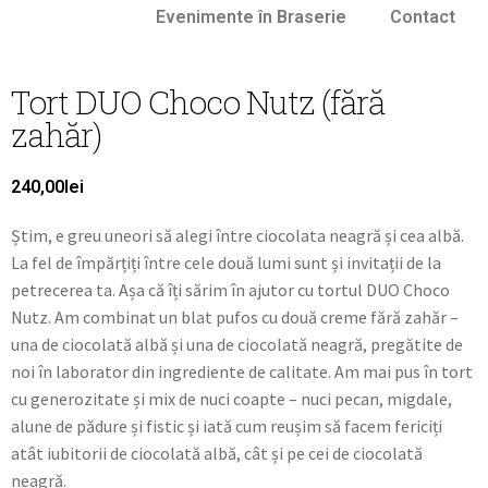
Evenimente în Braserie
Contact
Tort DUO Choco Nutz (fără
zahăr)
240,00
lei
Știm, e greu uneori să alegi între ciocolata neagră și cea albă.
La fel de împărțiți între cele două lumi sunt și invitații de la
petrecerea ta. Așa că îți sărim în ajutor cu tortul DUO Choco
Nutz. Am combinat un blat pufos cu două creme fără zahăr –
una de ciocolată albă și una de ciocolată neagră, pregătite de
noi în laborator din ingrediente de calitate. Am mai pus în tort
cu generozitate și mix de nuci coapte – nuci pecan, migdale,
alune de pădure și fistic și iată cum reușim să facem fericiți
atât iubitorii de ciocolată albă, cât și pe cei de ciocolată
neagră.