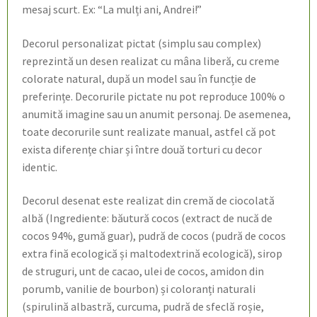
mesaj scurt. Ex: “La mulți ani, Andrei!”
Decorul personalizat pictat (simplu sau complex)
reprezintă un desen realizat cu mâna liberă, cu creme
colorate natural, după un model sau în funcție de
preferințe. Decorurile pictate nu pot reproduce 100% o
anumită imagine sau un anumit personaj. De asemenea,
toate decorurile sunt realizate manual, astfel că pot
exista diferențe chiar și între două torturi cu decor
identic.
Decorul desenat este realizat din cremă de ciocolată
albă (Ingrediente: băutură cocos (extract de nucă de
cocos 94%, gumă guar), pudră de cocos (pudră de cocos
extra fină ecologică și maltodextrină ecologică), sirop
de struguri, unt de cacao, ulei de cocos, amidon din
porumb, vanilie de bourbon) și coloranți naturali
(spirulină albastră, curcuma, pudră de sfeclă roșie,