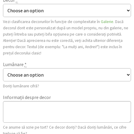
Vezi clasificarea decorurilor în funcție de complexitate în
Galerie
. Dacă
decorul dorit este personalizat după un model propriu, nu din galerie, ne
puteți întreba sau puteți bifa opțiunea pe care o considerați potrivită.
Atenție! Dacă aprecierea nu este corectă, veți achita ulterior diferența
pentru decor. Textul (de exemplu: "La mulți ani, Andrei!") este inclus în
prețul decorului clasic!
Lumânare
*
Doriți lumânare cifră?
Informații despre decor
Ce anume să scrie pe tort? Ce decor doriți? Dacă doriți lumânări, ce cifre
trebuie să fie?