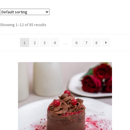
Showing 1–12 of 85 results
1
2
3
4
…
6
7
8