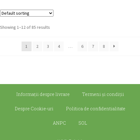
Showing 1–12 of 85 results
1
2
3
4
…
6
7
8
Informații despre livrare
Termeni şi condiţii
Despre Cookie-uri
Politica de confidentialitate
ANPC
SOL