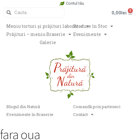
Contul tău
0
0,00
lei
Meniu torturi și prăjituri laborator
Produse în Stoc
Prăjituri – meniu Braserie
Evenimente
Galerie
Blogul din Natură
Comandă prin parteneri
Evenimente în Braserie
Contact
fara oua