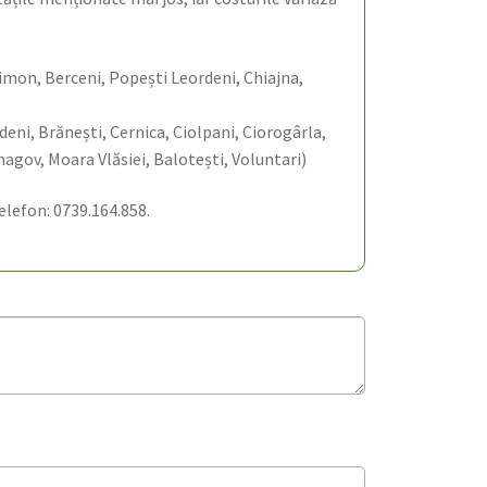
elimon, Berceni, Popești Leordeni, Chiajna,
udeni, Brănești, Cernica, Ciolpani, Ciorogârla,
agov, Moara Vlăsiei, Balotești, Voluntari)
elefon: 0739.164.858.