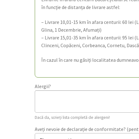
în funcție de distanța de livrare astfel:
– Livrare 10,01-15 km în afara centurii: 60 lei 
Glina, 1 Decembrie, Afumați)
– Livrare 15,01-35 km în afara centurii: 95 lei 
Clinceni, Copăceni, Corbeanca, Cornetu, Dascăl
În cazul în care nu găsiți localitatea dumneavo
Alergii?
Dacă da, scrieți lista completă de alergeni!
Aveți nevoie de declarație de conformitate? (pentr