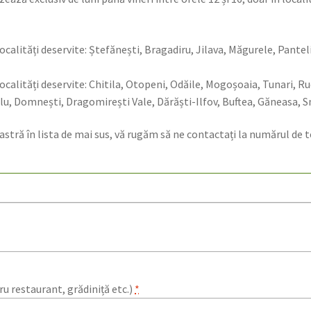
(Localități deservite: Ștefănești, Bragadiru, Jilava, Măgurele, Pant
(Localități deservite: Chitila, Otopeni, Odăile, Mogoșoaia, Tunari, R
u, Domnești, Dragomirești Vale, Dărăști-Ilfov, Buftea, Găneasa, Sn
astră în lista de mai sus, vă rugăm să ne contactați la numărul de t
u restaurant, grădiniță etc.)
*