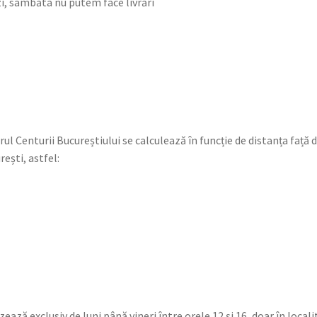
, sambăta nu putem face livrări
rul Centurii Bucureștiului se calculează în funcție de distanța față d
ești, astfel:
izează exclusiv de luni până vineri între orele 12 și 16, doar în local