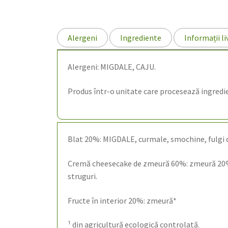
Alergeni
Ingrediente
Informații li
Alergeni: MIGDALE, CAJU.
Produs într-o unitate care procesează ingredien
Blat 20%: MIGDALE, curmale, smochine, fulgi de
Cremă cheesecake de zmeură 60%: zmeură 20%*, 
struguri.
Fructe în interior 20%: zmeură*
¹ din agricultură ecologică controlată.