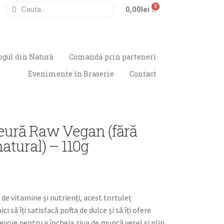
0
0,00
lei
ogul din Natură
Comandă prin parteneri
Evenimente în Braserie
Contact
ură Raw Vegan (fără
natural) – 110g
de vitamine și nutrienți, acest tortuleț
ci să îți satisfacă pofta de dulce și să îți ofere
evoie pentru a încheia ziua de muncă vesel și plin