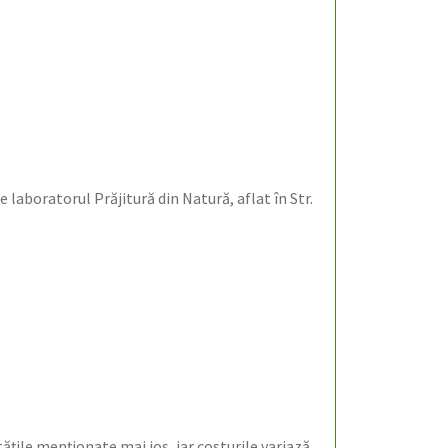
e laboratorul Prăjitură din Natură, aflat în Str.
itățile menționate mai jos, iar costurile variază