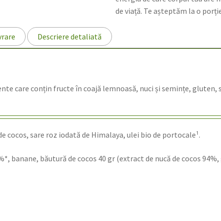
de viață. Te așteptăm la o porți
vrare
Descriere detaliată
te care conțin fructe în coajă lemnoasă, nuci și semințe, gluten, s
 cocos, sare roz iodată de Himalaya, ulei bio de portocale¹.
banane, băutură de cocos 40 gr (extract de nucă de cocos 94%, gu