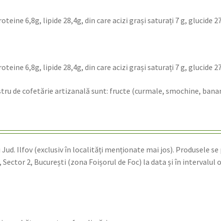
eine 6,8g, lipide 28,4g, din care acizi grași saturați 7 g, glucide 27,
eine 6,8g, lipide 28,4g, din care acizi grași saturați 7 g, glucide 27,
ostru de cofetărie artizanală sunt: fructe (curmale, smochine, banane
 Jud. Ilfov (exclusiv în localități menționate mai jos). Produsele se 
 Sector 2, București (zona Foișorul de Foc) la data și în intervalul 