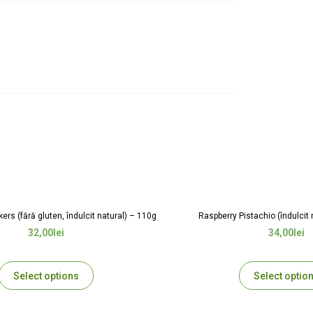
ckers (fără gluten, îndulcit natural) – 110g
Raspberry Pistachio (îndulcit 
32,00
lei
34,00
lei
Select options
Select optio