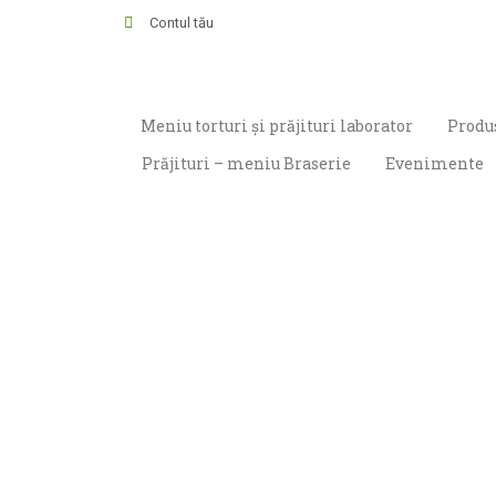
Contul tău
Meniu torturi și prăjituri laborator
Produs
Prăjituri – meniu Braserie
Evenimente