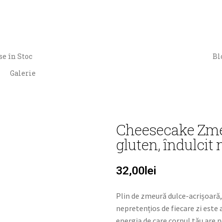
e în Stoc
Bl
Galerie
Cheesecake Zme
gluten, îndulcit 
32,00
lei
Plin de zmeură dulce-acrișoară, 
nepretențios de fiecare zi este ai
energia de care corpul tău are n