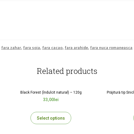
,
fara zahar
,
fara soia
,
fara cacao
,
fara arahide
,
fara nuca romaneasca
Related products
Black Forest (îndulcit natural) – 120g
Prăjitură tip Sni
33,00
lei
Select options