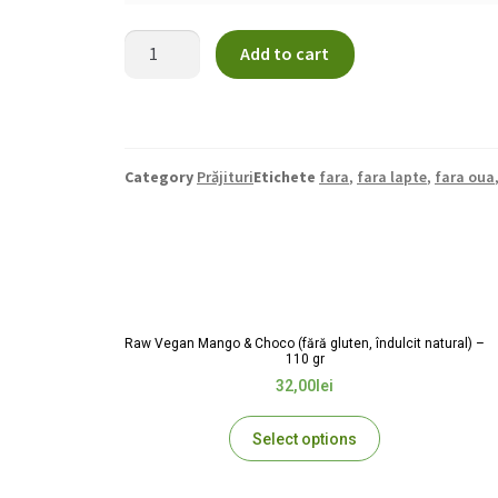
Add to cart
Category
Prăjituri
Etichete
fara
,
fara lapte
,
fara oua
Raw Vegan Mango & Choco (fără gluten, îndulcit natural) –
110 gr
32,00
lei
Select options