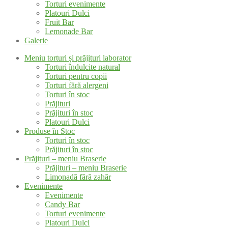
Torturi evenimente
Platouri Dulci
Fruit Bar
Lemonade Bar
Galerie
Meniu torturi și prăjituri laborator
Torturi îndulcite natural
Torturi pentru copii
Torturi fără alergeni
Torturi în stoc
Prăjituri
Prăjituri în stoc
Platouri Dulci
Produse în Stoc
Torturi în stoc
Prăjituri în stoc
Prăjituri – meniu Braserie
Prăjituri – meniu Braserie
Limonadă fără zahăr
Evenimente
Evenimente
Candy Bar
Torturi evenimente
Platouri Dulci