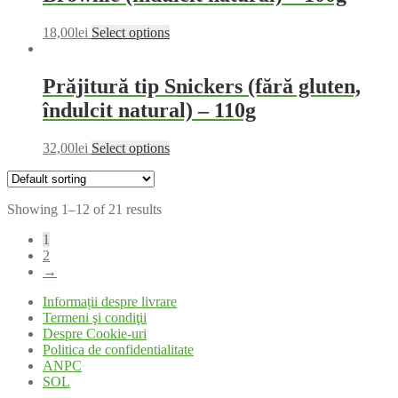
18,00
lei
Select options
Prăjitură tip Snickers (fără gluten,
îndulcit natural) – 110g
32,00
lei
Select options
Showing 1–12 of 21 results
1
2
→
Informații despre livrare
Termeni şi condiţii
Despre Cookie-uri
Politica de confidentialitate
ANPC
SOL