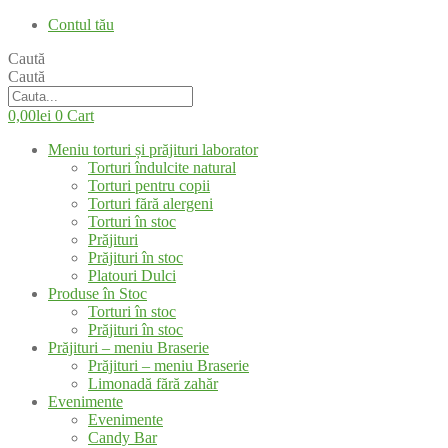
Contul tău
Caută
Caută
0,00
lei
0
Cart
Meniu torturi și prăjituri laborator
Torturi îndulcite natural
Torturi pentru copii
Torturi fără alergeni
Torturi în stoc
Prăjituri
Prăjituri în stoc
Platouri Dulci
Produse în Stoc
Torturi în stoc
Prăjituri în stoc
Prăjituri – meniu Braserie
Prăjituri – meniu Braserie
Limonadă fără zahăr
Evenimente
Evenimente
Candy Bar