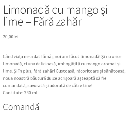
Limonadă cu mango și
lime – Fără zahăr
20,00
lei
Când viața ne-a dat lămâi, noi am făcut limonadă! Și nu orice
limonadă, ci una delicioasă, îmbogățită cu mango aromat și
lime. Și în plus, fără zahăr! Gustoasă, răcoritoare și sănătoasă,
noua noastră băutură dulce acrișoară așteaptă să fie
comandată, savurată și adorată de către tine!
Cantitate: 330 ml
Comandă