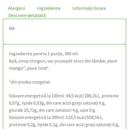
Alergeni
Ingrediente
Informații livrare
Descriere detaliată
NA
Ingrediente pentru 1 porție, 300 ml:
Apă, sirop struguri, suc proaspăt stors din lămâie, piure
mango*, piure lime*.
*din produs congelat
Valoare energetică la 100ml: 44,5 kcal/186,2kJ, proteine
0,07g, lipide 0,03g, din care acizi grași saturați 0 g,
glucide 10,71g, din care zaharuri 4 g, sare 0 g.
Valoare energetică la 300ml: 133,5 kcal/558,5kJ,
proteine 0,2g, lipide 0,1g, din care acizi grași saturați 0 g,