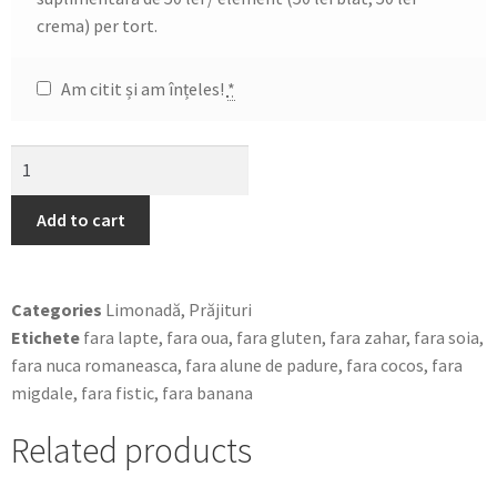
crema) per tort.
Am citit și am înțeles!
*
Add to cart
Categories
Limonadă
,
Prăjituri
Etichete
fara lapte
,
fara oua
,
fara gluten
,
fara zahar
,
fara soia
,
fara nuca romaneasca
,
fara alune de padure
,
fara cocos
,
fara
migdale
,
fara fistic
,
fara banana
Related products