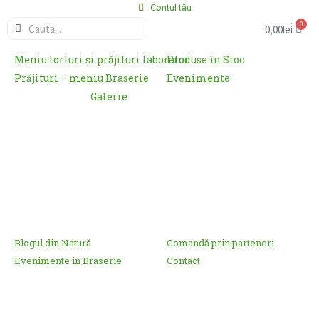
Contul tău
0
0,00
lei
Meniu torturi și prăjituri laborator
Produse în Stoc
Prăjituri – meniu Braserie
Evenimente
Galerie
Blogul din Natură
Comandă prin parteneri
Evenimente în Braserie
Contact