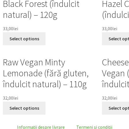
Black Forest (îndulcit
Hazel 
natural) – 120g
(îndulc
33,00
lei
33,00
lei
Select options
Select op
Raw Vegan Minty
Cheese
Lemonade (fără gluten,
Vegan (
îndulcit natural) – 110g
îndulci
32,00
lei
32,00
lei
Select options
Select op
Informații despre livrare
Termeni şi condiţii