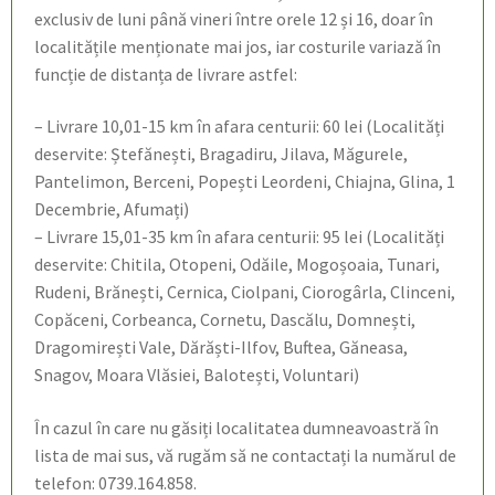
exclusiv de luni până vineri între orele 12 și 16, doar în
localitățile menționate mai jos, iar costurile variază în
funcție de distanța de livrare astfel:
– Livrare 10,01-15 km în afara centurii: 60 lei (Localități
deservite: Ștefănești, Bragadiru, Jilava, Măgurele,
Pantelimon, Berceni, Popești Leordeni, Chiajna, Glina, 1
Decembrie, Afumați)
– Livrare 15,01-35 km în afara centurii: 95 lei (Localități
deservite: Chitila, Otopeni, Odăile, Mogoșoaia, Tunari,
Rudeni, Brănești, Cernica, Ciolpani, Ciorogârla, Clinceni,
Copăceni, Corbeanca, Cornetu, Dascălu, Domnești,
Dragomirești Vale, Dărăști-Ilfov, Buftea, Găneasa,
Snagov, Moara Vlăsiei, Balotești, Voluntari)
În cazul în care nu găsiți localitatea dumneavoastră în
lista de mai sus, vă rugăm să ne contactați la numărul de
telefon: 0739.164.858.