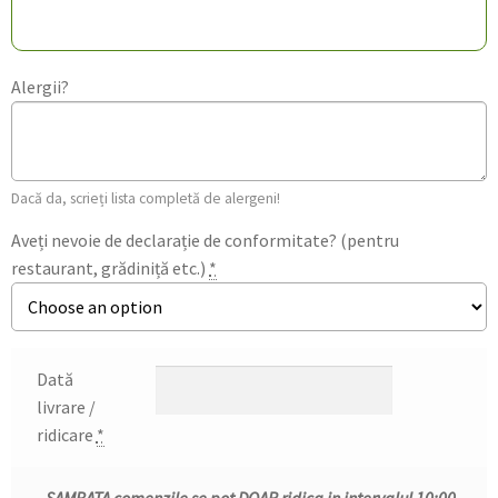
Alergii?
Dacă da, scrieți lista completă de alergeni!
Aveți nevoie de declarație de conformitate? (pentru
restaurant, grădiniță etc.)
*
Dată
livrare /
ridicare
*
- SAMBATA comenzile se pot DOAR ridica in intervalul 10:00-