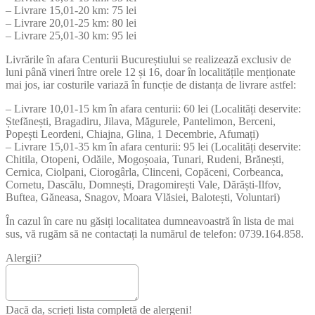
– Livrare 15,01-20 km: 75 lei
– Livrare 20,01-25 km: 80 lei
– Livrare 25,01-30 km: 95 lei
Livrările în afara Centurii Bucureștiului se realizează exclusiv de
luni până vineri între orele 12 și 16, doar în localitățile menționate
mai jos, iar costurile variază în funcție de distanța de livrare astfel:
– Livrare 10,01-15 km în afara centurii: 60 lei (Localități deservite:
Ștefănești, Bragadiru, Jilava, Măgurele, Pantelimon, Berceni,
Popești Leordeni, Chiajna, Glina, 1 Decembrie, Afumați)
– Livrare 15,01-35 km în afara centurii: 95 lei (Localități deservite:
Chitila, Otopeni, Odăile, Mogoșoaia, Tunari, Rudeni, Brănești,
Cernica, Ciolpani, Ciorogârla, Clinceni, Copăceni, Corbeanca,
Cornetu, Dascălu, Domnești, Dragomirești Vale, Dărăști-Ilfov,
Buftea, Găneasa, Snagov, Moara Vlăsiei, Balotești, Voluntari)
În cazul în care nu găsiți localitatea dumneavoastră în lista de mai
sus, vă rugăm să ne contactați la numărul de telefon: 0739.164.858.
Alergii?
Dacă da, scrieți lista completă de alergeni!