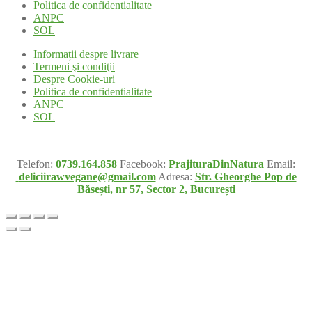
Politica de confidentialitate
ANPC
SOL
Informații despre livrare
Termeni şi condiţii
Despre Cookie-uri
Politica de confidentialitate
ANPC
SOL
Telefon:
0739.164.858
Facebook:
PrajituraDinNatura
Email:
deliciirawvegane@gmail.com
Adresa:
Str. Gheorghe Pop de
Băsești, nr 57, Sector 2, București