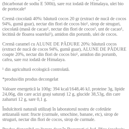
(bicarbonat de sodiu E 500ii), sare roz iodată de Himalaya, ulei bio
de portocale¹
Cremă ciocolată 40%: băutură cocos 20 gr (extract de nucă de cocos
94%, gumă guar), nectar din flori de cocos bio¹, sirop de struguri,
ciocolată (masă de cacao¹, nectar din flori de cocos¹, unt de cacao¹,
lecitină de floarea soarelui¹), amidon din porumb, ulei de cocos.
Cremă caramel cu ALUNE DE PĂDURE 20%: băutură cocos
(extract de nucă de cocos 94%, gumă guar), ALUNE DE PĂDURE
coapte 20%, nectar din flori de cocos bio¹, amidon din porumb,
cafea, sare roz iodată de Himalaya.
¹ din agricultură ecologică controlată.
*produs/din produs decongelat
Valoare energetică la 100g: 394 kcal/1648,46 kJ, proteine 3g, lipide
24,06g, din care acizi grași saturați 12 g, glucide 38,53g, din care
zaharuri 12 g, sare 0,1 g.
Îndulcitorii naturali utilizați în laboratorul nostru de cofetărie
artizanală sunt: fructe (curmale, smochine, banane, etc), sirop de
struguri, nectar din flori de cocos, sirop de curmale.