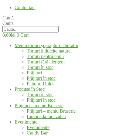
Contul tău
Caută
Caută
0,00
lei
0
Cart
Meniu torturi și prăjituri laborator
Torturi îndulcite natural
Torturi pentru copii
Torturi fără alergeni
Torturi în stoc
Prăjituri
Prăjituri în stoc
Platouri Dulci
Produse în Stoc
Torturi în stoc
Prăjituri în stoc
Prăjituri – meniu Braserie
Prăjituri – meniu Braserie
Limonadă fără zahăr
Evenimente
Evenimente
Candy Bar