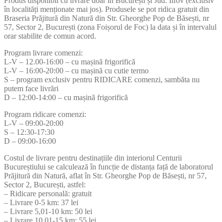
Produs disponibil cu livrare doar în București și Jud. Ilfov (exclusiv
în localități menționate mai jos). Produsele se pot ridica gratuit din
Braseria Prăjitură din Natură din Str. Gheorghe Pop de Băsești, nr
57, Sector 2, București (zona Foișorul de Foc) la data și în intervalul
orar stabilite de comun acord.
Program livrare comenzi:
L-V – 12.00-16:00 – cu mașină frigorifică
L-V – 16:00-20:00 – cu mașină cu cutie termo
S – program exclusiv pentru RIDICARE comenzi, sambăta nu
putem face livrări
D – 12:00-14:00 – cu mașină frigorifică
Program ridicare comenzi:
L-V – 09:00-20:00
S – 12:30-17:30
D – 09:00-16:00
Costul de livrare pentru destinațiile din interiorul Centurii
Bucureștiului se calculează în funcție de distanța față de laboratorul
Prăjitură din Natură, aflat în Str. Gheorghe Pop de Băsești, nr 57,
Sector 2, București, astfel:
– Ridicare personală: gratuit
– Livrare 0-5 km: 37 lei
– Livrare 5,01-10 km: 50 lei
– Livrare 10,01-15 km: 55 lei