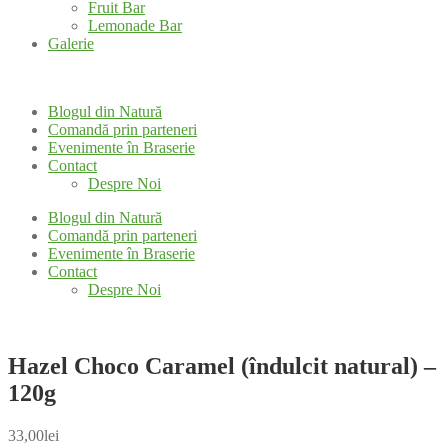
Fruit Bar
Lemonade Bar
Galerie
Blogul din Natură
Comandă prin parteneri
Evenimente în Braserie
Contact
Despre Noi
Blogul din Natură
Comandă prin parteneri
Evenimente în Braserie
Contact
Despre Noi
Hazel Choco Caramel (îndulcit natural) –
120g
33,00
lei