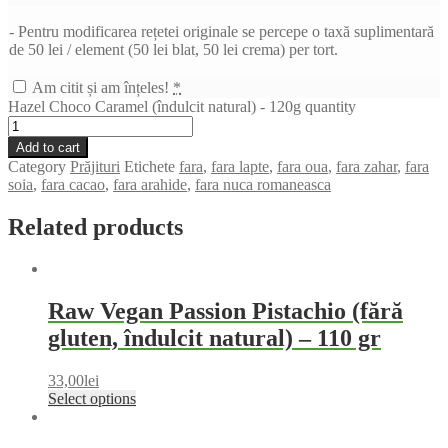
- Pentru modificarea rețetei originale se percepe o taxă suplimentară
de 50 lei / element (50 lei blat, 50 lei crema) per tort.
Am citit și am înțeles!
*
Hazel Choco Caramel (îndulcit natural) - 120g quantity
Add to cart
Category
Prăjituri
Etichete
fara
,
fara lapte
,
fara oua
,
fara zahar
,
fara
soia
,
fara cacao
,
fara arahide
,
fara nuca romaneasca
Related products
Raw Vegan Passion Pistachio (fără
gluten, îndulcit natural) – 110 gr
33,00
lei
Select options