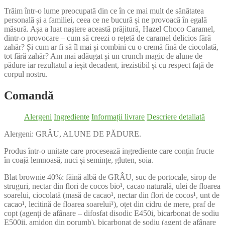
Trăim într-o lume preocupată din ce în ce mai mult de sănătatea
personală și a familiei, ceea ce ne bucură și ne provoacă în egală
măsură. Așa a luat naștere această prăjitură, Hazel Choco Caramel,
dintr-o provocare – cum să creezi o rețetă de caramel delicios fără
zahăr? Și cum ar fi să îl mai și combini cu o cremă fină de ciocolată,
tot fără zahăr? Am mai adăugat și un crunch magic de alune de
pădure iar rezultatul a ieșit decadent, irezistibil și cu respect față de
corpul nostru.
Comandă
Alergeni
Ingrediente
Informații livrare
Descriere detaliată
Alergeni: GRÂU, ALUNE DE PĂDURE.
Produs într-o unitate care procesează ingrediente care conțin fructe
în coajă lemnoasă, nuci și semințe, gluten, soia.
Blat brownie 40%: făină albă de GRÂU, suc de portocale, sirop de
struguri, nectar din flori de cocos bio¹, cacao naturală, ulei de floarea
soarelui, ciocolată (masă de cacao¹, nectar din flori de cocos¹, unt de
cacao¹, lecitină de floarea soarelui¹), oțet din cidru de mere, praf de
copt (agenți de afânare – difosfat disodic E450i, bicarbonat de sodiu
E500ii, amidon din porumb), bicarbonat de sodiu (agent de afânare