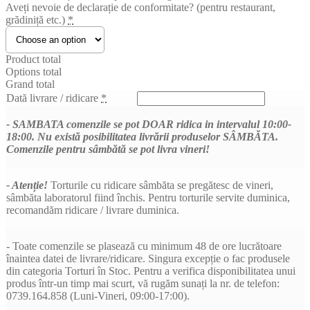
Aveți nevoie de declarație de conformitate? (pentru restaurant,
grădiniță etc.)
*
Product total
Options total
Grand total
Dată livrare / ridicare
*
- SAMBATA comenzile se pot DOAR ridica in intervalul 10:00-
18:00. Nu există posibilitatea livrării produselor SÂMBĂTA.
Comenzile pentru sâmbătă se pot livra vineri!
- Atenție!
Torturile cu ridicare sâmbăta se pregătesc de vineri,
sâmbăta laboratorul fiind închis. Pentru torturile servite duminica,
recomandăm ridicare / livrare duminica.
- Toate comenzile se plasează cu minimum 48 de ore lucrătoare
înaintea datei de livrare/ridicare. Singura excepție o fac produsele
din categoria Torturi în Stoc. Pentru a verifica disponibilitatea unui
produs într-un timp mai scurt, vă rugăm sunați la nr. de telefon:
0739.164.858 (Luni-Vineri, 09:00-17:00).