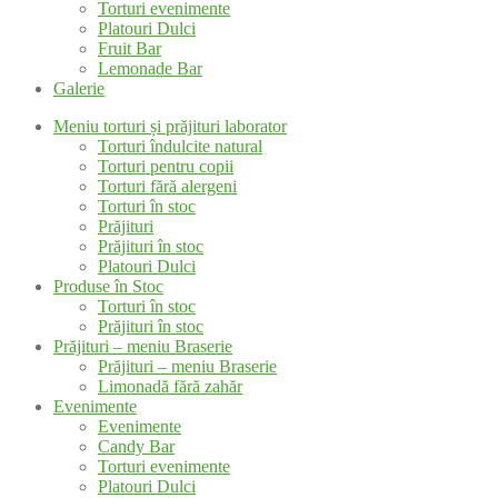
Torturi evenimente
Platouri Dulci
Fruit Bar
Lemonade Bar
Galerie
Meniu torturi și prăjituri laborator
Torturi îndulcite natural
Torturi pentru copii
Torturi fără alergeni
Torturi în stoc
Prăjituri
Prăjituri în stoc
Platouri Dulci
Produse în Stoc
Torturi în stoc
Prăjituri în stoc
Prăjituri – meniu Braserie
Prăjituri – meniu Braserie
Limonadă fără zahăr
Evenimente
Evenimente
Candy Bar
Torturi evenimente
Platouri Dulci