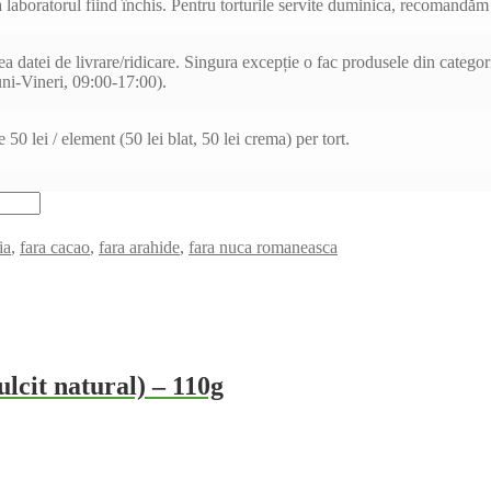
 laboratorul fiind închis. Pentru torturile servite duminica, recomandăm 
datei de livrare/ridicare. Singura excepție o fac produsele din categoria
uni-Vineri, 09:00-17:00).
50 lei / element (50 lei blat, 50 lei crema) per tort.
ia
,
fara cacao
,
fara arahide
,
fara nuca romaneasca
ulcit natural) – 110g