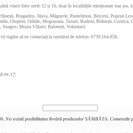
ână vineri între orele 12 și 16, doar în localitățile menționate mai jos, iar
 Ștefănești, Bragadiru, Jilava, Măgurele, Pantelimon, Berceni, Popești L
 Chitila, Otopeni, Odăile, Mogoșoaia, Tunari, Rudeni, Brănești, Cernica
, Snagov, Moara Vlăsiei, Balotești, Voluntari)
s, vă rugăm să ne contactați la numărul de telefon: 0739.164.858.
ă etc.)
*
 Nu există posibilitatea livrării produselor SÂMBĂTA. Comenzile pe