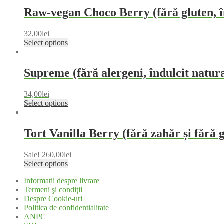
Raw-vegan Choco Berry (fără gluten, în
32,00
lei
Select options
Supreme (fără alergeni, îndulcit natura
34,00
lei
Select options
Tort Vanilla Berry (fără zahăr și fără 
Sale!
260,00
lei
Select options
Informații despre livrare
Termeni şi condiţii
Despre Cookie-uri
Politica de confidentialitate
ANPC