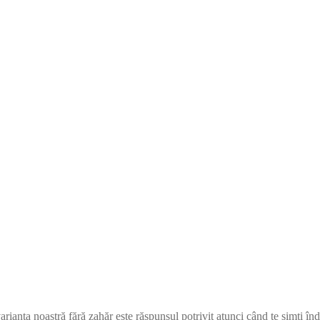
varianta noastră fără zahăr este răspunsul potrivit atunci când te simți î