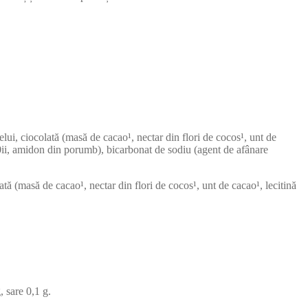
lui, ciocolată (masă de cacao¹, nectar din flori de cocos¹, unt de
500ii, amidon din porumb), bicarbonat de sodiu (agent de afânare
ă (masă de cacao¹, nectar din flori de cocos¹, unt de cacao¹, lecitină
, sare 0,1 g.