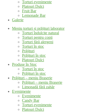
Torturi evenimente
Platouri Dulci
Fruit Bar
Lemonade Bar
Galerie
Meniu torturi și prăjituri laborator
Torturi îndulcite natural
Torturi pentru copii
Torturi fără alergeni
Torturi în stoc
Prăjituri
Prăjituri în stoc
Platouri Dulci
Produse în Stoc
Torturi în stoc
Prăjituri în stoc
Prăjituri – meniu Braserie
Prăjituri – meniu Braserie
Limonadă fără zahăr
Evenimente
Evenimente
Candy Bar
Torturi evenimente
Platouri Dulci