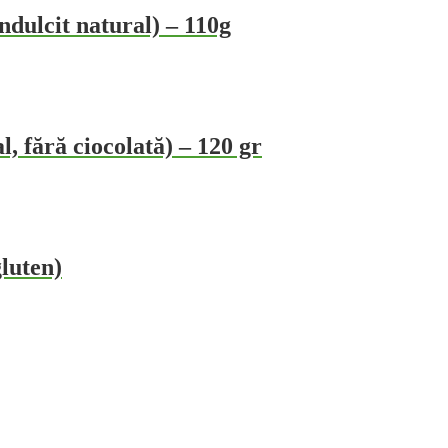
dulcit natural) – 110g
l, fără ciocolată) – 120 gr
gluten)