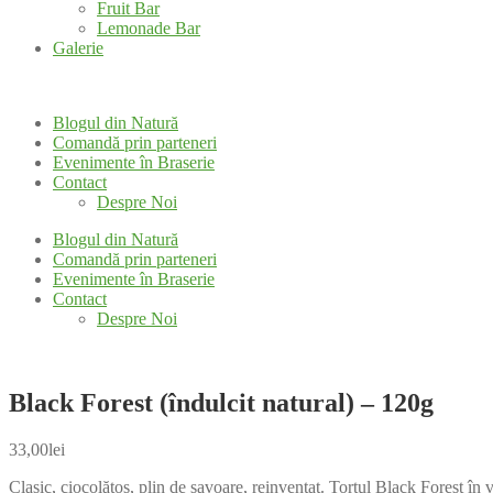
Fruit Bar
Lemonade Bar
Galerie
Blogul din Natură
Comandă prin parteneri
Evenimente în Braserie
Contact
Despre Noi
Blogul din Natură
Comandă prin parteneri
Evenimente în Braserie
Contact
Despre Noi
Black Forest (îndulcit natural) – 120g
33,00
lei
Clasic, ciocolătos, plin de savoare, reinventat. Tortul Black Forest în 