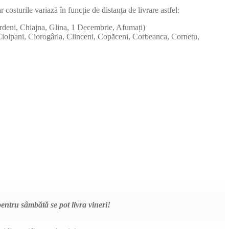
 costurile variază în funcție de distanța de livrare astfel:
eordeni, Chiajna, Glina, 1 Decembrie, Afumați)
, Ciolpani, Ciorogârla, Clinceni, Copăceni, Corbeanca, Cornetu,
ntru sâmbătă se pot livra vineri!