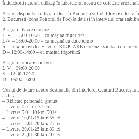
Îndulcitorii naturali utilizați în laboratorul nostru de cofetărie artizan
Produs disponibil cu livrare doar în București și Jud. Ilfov (exclusiv î
2, București (zona Foișorul de Foc) la data și în intervalul orar stabil
Program livrare comenzi:
L-V – 12.00-16:00 – cu mașină frigorifică
L-V – 16:00-20:00 – cu mașină cu cutie termo
S – program exclusiv pentru RIDICARE comenzi, sambăta nu putem f
D – 12:00-14:00 – cu mașină frigorifică
Program ridicare comenzi:
L-V – 09:00-20:00
S – 12:30-17:30
D – 09:00-16:00
Costul de livrare pentru destinațiile din interiorul Centurii Bucureștiul
astfel:
– Ridicare personală: gratuit
– Livrare 0-5 km: 37 lei
– Livrare 5,01-10 km: 50 lei
– Livrare 10,01-15 km: 55 lei
– Livrare 15,01-20 km: 75 lei
– Livrare 20,01-25 km: 80 lei
– Livrare 25,01-30 km: 95 lei