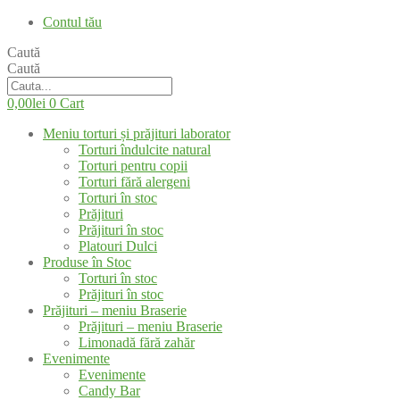
Contul tău
Caută
Caută
0,00
lei
0
Cart
Meniu torturi și prăjituri laborator
Torturi îndulcite natural
Torturi pentru copii
Torturi fără alergeni
Torturi în stoc
Prăjituri
Prăjituri în stoc
Platouri Dulci
Produse în Stoc
Torturi în stoc
Prăjituri în stoc
Prăjituri – meniu Braserie
Prăjituri – meniu Braserie
Limonadă fără zahăr
Evenimente
Evenimente
Candy Bar