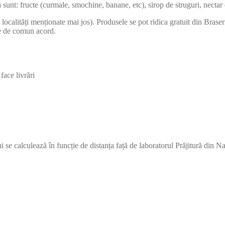
ală sunt: fructe (curmale, smochine, banane, etc), sirop de struguri, nectar
n localități menționate mai jos). Produsele se pot ridica gratuit din Bras
ite de comun acord.
ace livrări
ui se calculează în funcție de distanța față de laboratorul Prăjitură din N