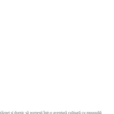
ndrăzneț și dornic să pornești într-o aventură culinară cu muuuultă