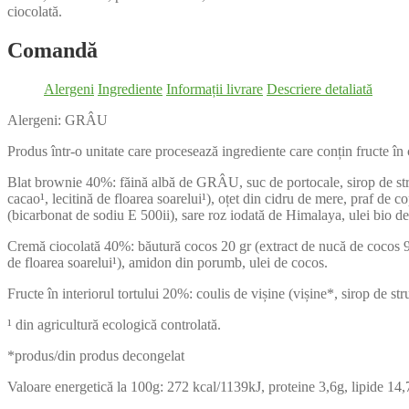
ciocolată.
Comandă
Alergeni
Ingrediente
Informații livrare
Descriere detaliată
Alergeni: GRÂU
Produs într-o unitate care procesează ingrediente care conțin fructe în 
Blat brownie 40%: făină albă de GRÂU, suc de portocale, sirop de strugu
cacao¹, lecitină de floarea soarelui¹), oțet din cidru de mere, praf de
(bicarbonat de sodiu E 500ii), sare roz iodată de Himalaya, ulei bio de
Cremă ciocolată 40%: băutură cocos 20 gr (extract de nucă de cocos 94%,
de floarea soarelui¹), amidon din porumb, ulei de cocos.
Fructe în interiorul tortului 20%: coulis de vișine (vișine*, sirop de str
¹ din agricultură ecologică controlată.
*produs/din produs decongelat
Valoare energetică la 100g: 272 kcal/1139kJ, proteine 3,6g, lipide 14,7g