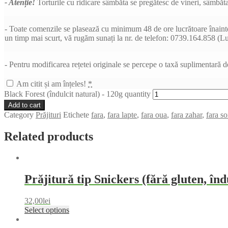
- Atenție!
Torturile cu ridicare sâmbăta se pregătesc de vineri, sâmbăta
- Toate comenzile se plasează cu minimum 48 de ore lucrătoare înaintea 
un timp mai scurt, vă rugăm sunați la nr. de telefon: 0739.164.858 (L
- Pentru modificarea rețetei originale se percepe o taxă suplimentară de 
Am citit și am înțeles!
*
Black Forest (îndulcit natural) - 120g quantity
Add to cart
Category
Prăjituri
Etichete
fara
,
fara lapte
,
fara oua
,
fara zahar
,
fara so
Related products
Prăjitură tip Snickers (fără gluten, înd
32,00
lei
Select options