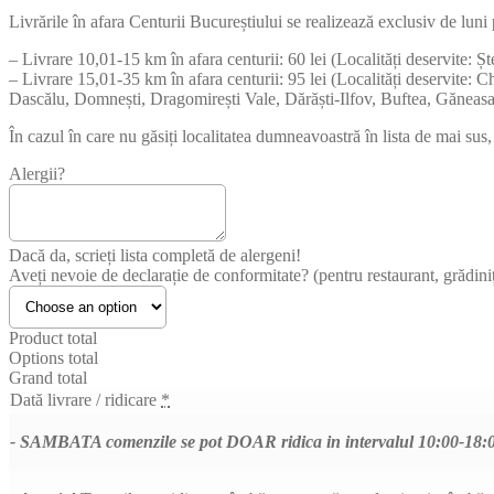
Livrările în afara Centurii Bucureștiului se realizează exclusiv de luni p
– Livrare 10,01-15 km în afara centurii: 60 lei (Localități deservite:
– Livrare 15,01-35 km în afara centurii: 95 lei (Localități deservite:
Dascălu, Domnești, Dragomirești Vale, Dărăști-Ilfov, Buftea, Găneasa
În cazul în care nu găsiți localitatea dumneavoastră în lista de mai su
Alergii?
Dacă da, scrieți lista completă de alergeni!
Aveți nevoie de declarație de conformitate? (pentru restaurant, grădiniț
Product total
Options total
Grand total
Dată livrare / ridicare
*
- SAMBATA comenzile se pot DOAR ridica in intervalul 10:00-18:00.