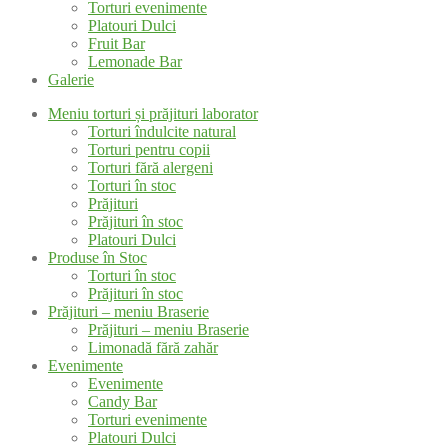
Torturi evenimente
Platouri Dulci
Fruit Bar
Lemonade Bar
Galerie
Meniu torturi și prăjituri laborator
Torturi îndulcite natural
Torturi pentru copii
Torturi fără alergeni
Torturi în stoc
Prăjituri
Prăjituri în stoc
Platouri Dulci
Produse în Stoc
Torturi în stoc
Prăjituri în stoc
Prăjituri – meniu Braserie
Prăjituri – meniu Braserie
Limonadă fără zahăr
Evenimente
Evenimente
Candy Bar
Torturi evenimente
Platouri Dulci