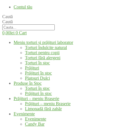
Contul tău
Caută
Caută
0,00
lei
0
Cart
Meniu torturi și prăjituri laborator
Torturi îndulcite natural
Torturi pentru copii
Torturi fără alergeni
Torturi în stoc
Prăjituri
Prăjituri în stoc
Platouri Dulci
Produse în Stoc
Torturi în stoc
Prăjituri în stoc
Prăjituri – meniu Braserie
Prăjituri – meniu Braserie
Limonadă fără zahăr
Evenimente
Evenimente
Candy Bar