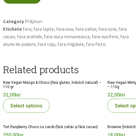
Category
Prăjituri
Etichete
fara
,
fara lapte
,
fara oua
,
fara zahar
,
fara soia
,
fara
cacao
,
fara arahide
,
fara nuca romaneasca
,
fara nucifere
,
fara
alune de padure
,
fara caju
,
fara migdale
,
fara fistic
Related products
Raw Vegan Mango & Choco (fără gluten, îndulcit natural) –
Raw Vegan Minty 
110 gr
– 110g
32,00
lei
32,00
lei
Select options
Select op
Tort Raspberry Choco cu carob (fără zahăr și fără cacao)
Brownie (îndulcit
250,00
lei
18,00
lei