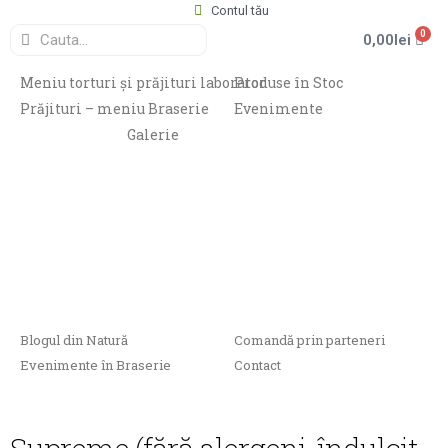
Contul tău
0
0,00
lei
Meniu torturi și prăjituri laborator
Produse în Stoc
Prăjituri – meniu Braserie
Evenimente
Galerie
Blogul din Natură
Comandă prin parteneri
Evenimente în Braserie
Contact