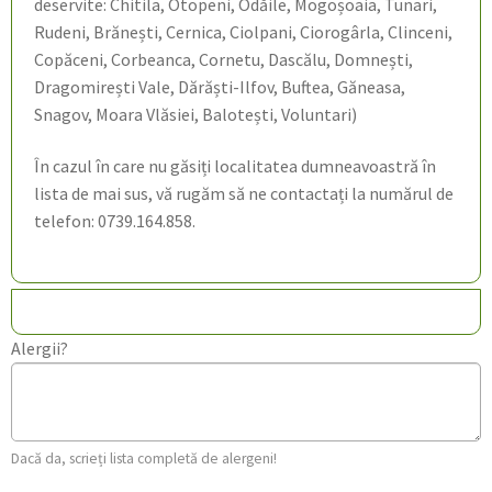
deservite: Chitila, Otopeni, Odăile, Mogoșoaia, Tunari,
Rudeni, Brănești, Cernica, Ciolpani, Ciorogârla, Clinceni,
Copăceni, Corbeanca, Cornetu, Dascălu, Domnești,
Dragomirești Vale, Dărăști-Ilfov, Buftea, Găneasa,
Snagov, Moara Vlăsiei, Balotești, Voluntari)
În cazul în care nu găsiți localitatea dumneavoastră în
lista de mai sus, vă rugăm să ne contactați la numărul de
telefon: 0739.164.858.
Alergii?
Dacă da, scrieți lista completă de alergeni!