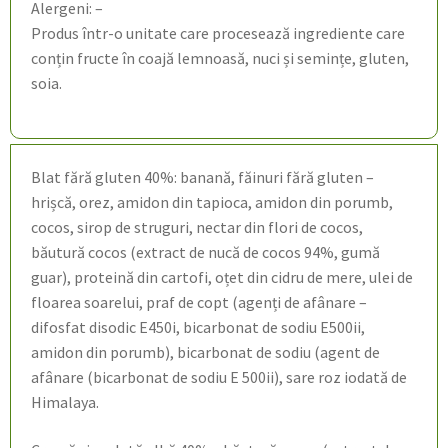
Alergeni: –
Produs într-o unitate care procesează ingrediente care
conțin fructe în coajă lemnoasă, nuci și semințe, gluten,
soia.
Blat fără gluten 40%: banană, făinuri fără gluten –
hrișcă, orez, amidon din tapioca, amidon din porumb,
cocos, sirop de struguri, nectar din flori de cocos,
băutură cocos (extract de nucă de cocos 94%, gumă
guar), proteină din cartofi, oțet din cidru de mere, ulei de
floarea soarelui, praf de copt (agenți de afânare –
difosfat disodic E450i, bicarbonat de sodiu E500ii,
amidon din porumb), bicarbonat de sodiu (agent de
afânare (bicarbonat de sodiu E 500ii), sare roz iodată de
Himalaya.