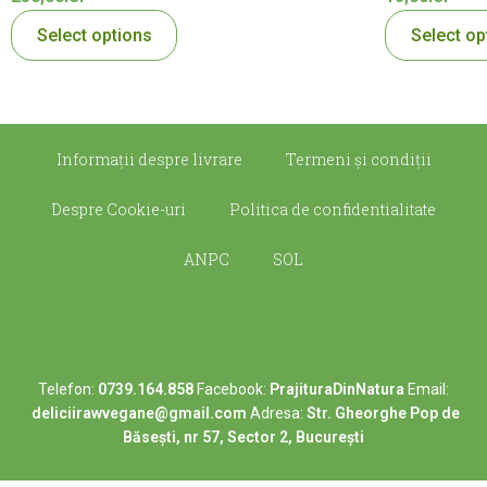
Select options
Select op
Informații despre livrare
Termeni şi condiţii
Despre Cookie-uri
Politica de confidentialitate
ANPC
SOL
Telefon:
0739.164.858
Facebook:
PrajituraDinNatura
Email:
deliciirawvegane@gmail.com
Adresa:
Str. Gheorghe Pop de
Băsești, nr 57, Sector 2, București