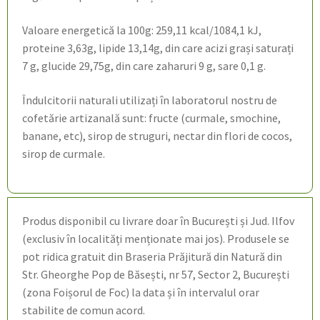
Valoare energetică la 100g: 259,11 kcal/1084,1 kJ,
proteine 3,63g, lipide 13,14g, din care acizi grași saturați
7 g, glucide 29,75g, din care zaharuri 9 g, sare 0,1 g.
Îndulcitorii naturali utilizați în laboratorul nostru de
cofetărie artizanală sunt: fructe (curmale, smochine,
banane, etc), sirop de struguri, nectar din flori de cocos,
sirop de curmale.
Produs disponibil cu livrare doar în București și Jud. Ilfov
(exclusiv în localități menționate mai jos). Produsele se
pot ridica gratuit din Braseria Prăjitură din Natură din
Str. Gheorghe Pop de Băsești, nr 57, Sector 2, București
(zona Foișorul de Foc) la data și în intervalul orar
stabilite de comun acord.