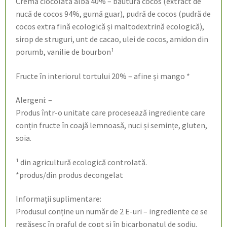
Cremă ciocolată albă 40% – băutură cocos (extract de
nucă de cocos 94%, gumă guar), pudră de cocos (pudră de
cocos extra fină ecologică și maltodextrină ecologică),
sirop de struguri, unt de cacao, ulei de cocos, amidon din
porumb, vanilie de bourbon¹
Fructe în interiorul tortului 20% – afine și mango *
Alergeni: –
Produs într-o unitate care procesează ingrediente care
conțin fructe în coajă lemnoasă, nuci și semințe, gluten,
soia.
¹ din agricultură ecologică controlată.
*produs/din produs decongelat
Informații suplimentare:
Produsul conține un număr de 2 E-uri – ingrediente ce se
regăsesc în praful de copt și în bicarbonatul de sodiu.