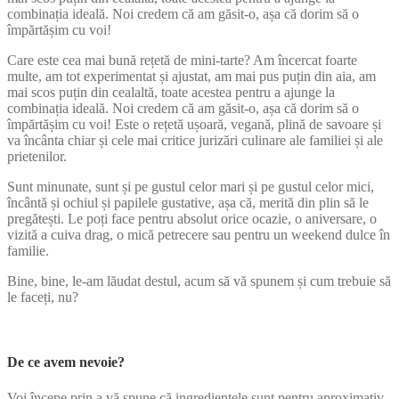
combinația ideală. Noi credem că am găsit-o, așa că dorim să o
împărtășim cu voi!
Care este cea mai bună rețetă de mini-tarte? Am încercat foarte
multe, am tot experimentat și ajustat, am mai pus puțin din aia, am
mai scos puțin din cealaltă, toate acestea pentru a ajunge la
combinația ideală. Noi credem că am găsit-o, așa că dorim să o
împărtășim cu voi! Este o rețetă ușoară, vegană, plină de savoare și
va încânta chiar și cele mai critice jurizări culinare ale familiei și ale
prietenilor.
Sunt minunate, sunt și pe gustul celor mari și pe gustul celor mici,
încântă și ochiul și papilele gustative, așa că, merită din plin să le
pregătești. Le poți face pentru absolut orice ocazie, o aniversare, o
vizită a cuiva drag, o mică petrecere sau pentru un weekend dulce în
familie.
Bine, bine, le-am lăudat destul, acum să vă spunem și cum trebuie să
le faceți, nu?
De ce avem nevoie?
Voi începe prin a vă spune că ingredientele sunt pentru aproximativ