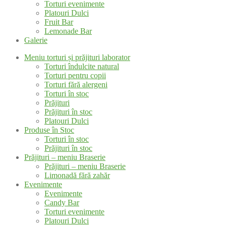
Torturi evenimente
Platouri Dulci
Fruit Bar
Lemonade Bar
Galerie
Meniu torturi și prăjituri laborator
Torturi îndulcite natural
Torturi pentru copii
Torturi fără alergeni
Torturi în stoc
Prăjituri
Prăjituri în stoc
Platouri Dulci
Produse în Stoc
Torturi în stoc
Prăjituri în stoc
Prăjituri – meniu Braserie
Prăjituri – meniu Braserie
Limonadă fără zahăr
Evenimente
Evenimente
Candy Bar
Torturi evenimente
Platouri Dulci