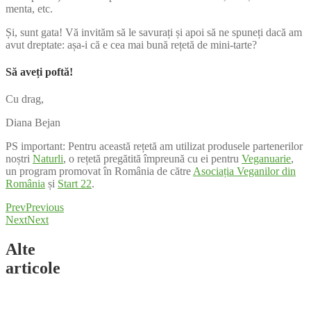
menta, etc.
Și, sunt gata! Vă invităm să le savurați și apoi să ne spuneți dacă am
avut dreptate: așa-i că e cea mai bună rețetă de mini-tarte?
Să aveți poftă!
Cu drag,
Diana Bejan
PS important: Pentru această rețetă am utilizat produsele partenerilor
noștri
Naturli
, o rețetă pregătită împreună cu ei pentru
Veganuarie
,
un program promovat în România de către
Asociația Veganilor din
România
și
Start 22
.
Prev
Previous
Next
Next
Alte
articole