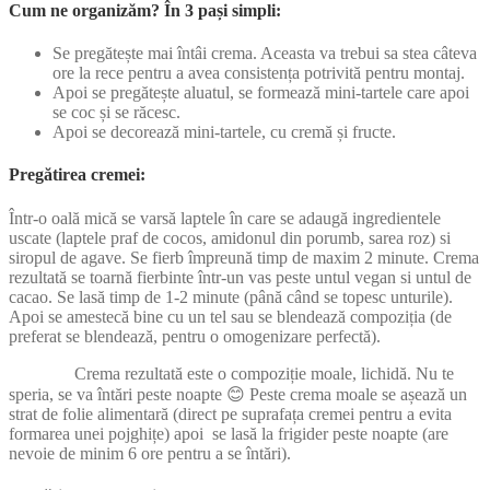
Cum ne organizăm? În 3 pași simpli:
Se pregătește mai întâi crema. Aceasta va trebui sa stea câteva
ore la rece pentru a avea consistența potrivită pentru montaj.
Apoi se pregătește aluatul, se formează mini-tartele care apoi
se coc și se răcesc.
Apoi se decorează mini-tartele, cu cremă și fructe.
Pregătirea cremei:
Într-o oală mică se varsă laptele în care se adaugă ingredientele
uscate (laptele praf de cocos, amidonul din porumb, sarea roz) si
siropul de agave. Se fierb împreună timp de maxim 2 minute. Crema
rezultată se toarnă fierbinte într-un vas peste untul vegan si untul de
cacao. Se lasă timp de 1-2 minute (până când se topesc unturile).
Apoi se amestecă bine cu un tel sau se blendează compoziția (de
preferat se blendează, pentru o omogenizare perfectă).
Crema rezultată este o compoziție moale, lichidă. Nu te
speria, se va întări peste noapte 😊 Peste crema moale se așează un
strat de folie alimentară (direct pe suprafața cremei pentru a evita
formarea unei pojghițe) apoi se lasă la frigider peste noapte (are
nevoie de minim 6 ore pentru a se întări).