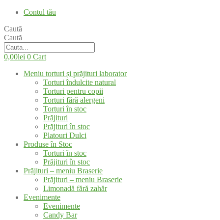
Contul tău
Caută
Caută
0,00
lei
0
Cart
Meniu torturi și prăjituri laborator
Torturi îndulcite natural
Torturi pentru copii
Torturi fără alergeni
Torturi în stoc
Prăjituri
Prăjituri în stoc
Platouri Dulci
Produse în Stoc
Torturi în stoc
Prăjituri în stoc
Prăjituri – meniu Braserie
Prăjituri – meniu Braserie
Limonadă fără zahăr
Evenimente
Evenimente
Candy Bar