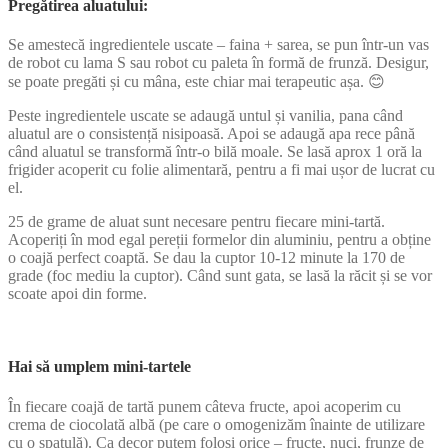
Pregătirea aluatului:
Se amestecă ingredientele uscate – faina + sarea, se pun într-un vas
de robot cu lama S sau robot cu paleta în formă de frunză. Desigur,
se poate pregăti și cu mâna, este chiar mai terapeutic așa. 😊
Peste ingredientele uscate se adaugă untul și vanilia, pana când
aluatul are o consistență nisipoasă. Apoi se adaugă apa rece până
când aluatul se transformă într-o bilă moale. Se lasă aprox 1 oră la
frigider acoperit cu folie alimentară, pentru a fi mai ușor de lucrat cu
el.
25 de grame de aluat sunt necesare pentru fiecare mini-tartă.
Acoperiți în mod egal pereții formelor din aluminiu, pentru a obține
o coajă perfect coaptă. Se dau la cuptor 10-12 minute la 170 de
grade (foc mediu la cuptor). Când sunt gata, se lasă la răcit și se vor
scoate apoi din forme.
Hai să umplem mini-tartele
În fiecare coajă de tartă punem câteva fructe, apoi acoperim cu
crema de ciocolată albă (pe care o omogenizăm înainte de utilizare
cu o spatulă). Ca decor putem folosi orice – fructe, nuci, frunze de