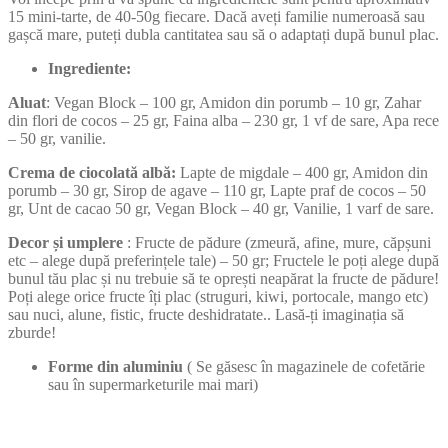
15 mini-tarte, de 40-50g fiecare. Dacă aveți familie numeroasă sau
gașcă mare, puteți dubla cantitatea sau să o adaptați după bunul plac.
Ingrediente:
Aluat
: Vegan Block – 100 gr, Amidon din porumb – 10 gr, Zahar
din flori de cocos – 25 gr, Faina alba – 230 gr, 1 vf de sare, Apa rece
– 50 gr, vanilie.
Crema de ciocolată albă:
Lapte de migdale – 400 gr, Amidon din
porumb – 30 gr, Sirop de agave – 110 gr, Lapte praf de cocos – 50
gr, Unt de cacao 50 gr, Vegan Block – 40 gr, Vanilie, 1 varf de sare.
Decor și umplere
: Fructe de pădure (zmeură, afine, mure, căpșuni
etc – alege după preferințele tale) – 50 gr; Fructele le poți alege după
bunul tău plac și nu trebuie să te oprești neapărat la fructe de pădure!
Poți alege orice fructe îți plac (struguri, kiwi, portocale, mango etc)
sau nuci, alune, fistic, fructe deshidratate.. Lasă-ți imaginația să
zburde!
Forme din aluminiu
( Se găsesc în magazinele de cofetărie
sau în supermarketurile mai mari)